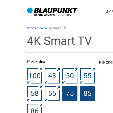
4K 
Strona główna
4K Smart TV
4K Smart TV
Przekątna
Nie zna
100
43
50
55
58
65
75
85
86