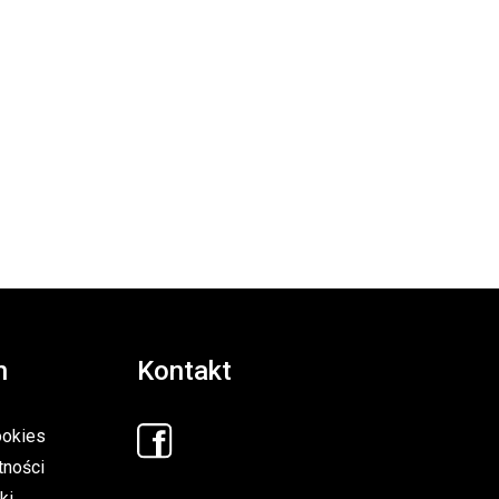
n
Kontakt
ookies
tności
ki