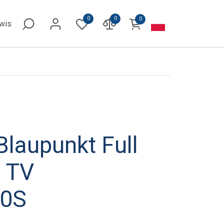
0
0
0
rwis
Blaupunkt Full
 TV
0S