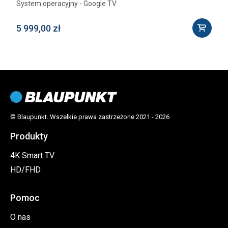
250
System operacyjny - Google TV
S
Contrast
ie
5 999,00 zł
1
5000 : 1
Color depth (bits)
1.07G
CPU
© Blaupunkt. Wszelkie prawa zastrzeżone 2021 - 2026
ARM Cortex-A55/1.53GHz/Quad core
Produkty
RAM
4K Smart TV
2GB
HD/FHD
ROM
8 GB
Pomoc
Smart TV
Yes
O nas