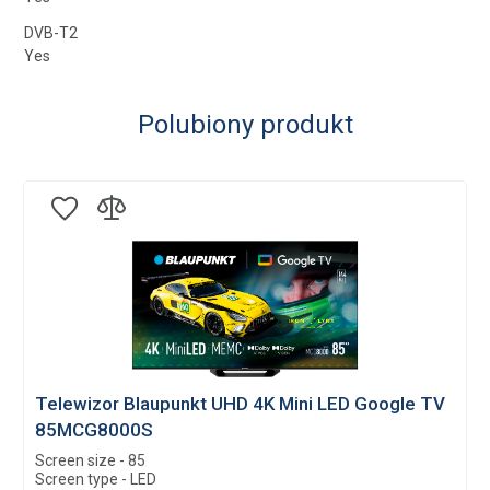
DVB-T2
Yes
DVB-C
Yes
Polubiony produkt
DVB-S/S2
Screen size
Yes
58
PAL
Screen resolution
Yes
3840 × 2160
SECAM
Screen type
Yes
LED
Viewing angle
178/178
Telewizor Blaupunkt UHD 4K Mini LED Google TV
Response time (ms)
85MCG8000S
8
Screen size - 85
S
Brightness (cd/m²)
Screen type - LED
S