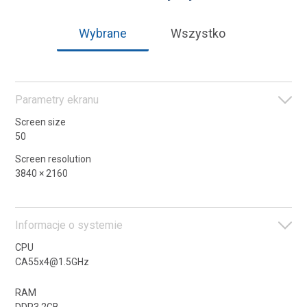
Wybrane
Wszystko
Parametry ekranu
Screen size
50
Screen resolution
3840 × 2160
Screen type
LED
Informacje o systemie
Viewing angle
170/170
CPU
CA55x4@1.5GHz
Response time (ms)
9,5
RAM