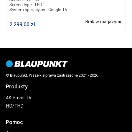
Screen type - LED
S
System operacyjny - Google TV
S
Brak w magazynie
2 299,00 zł
1
CPU
CA55x4@1.5GHz
RAM
DDR3 2GB
ROM
16
Smart TV
© Blaupunkt. Wszelkie prawa zastrzeżone 2021 - 2026
Yes
Produkty
System operacyjny
Google TV
4K Smart TV
HD/FHD
Pomoc